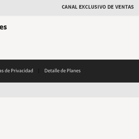
CANAL EXCLUSIVO DE VENTAS
¡Cambiate a Claro!
Dejanos tus datos y nuestros asesores se
es
comunicarán con vos.
Característica
Ingresa tu característica sin el 0
Ingresa tu número sin el 15
Nombre y apellido
cas de Privacidad
|
Detalle de Planes
Al hacer click en enviar declaras haber leido y aceptado la
Política de Privacidad
de
Claro
Quiero que me llamen
Al enviar aceptas la Política de Privaci